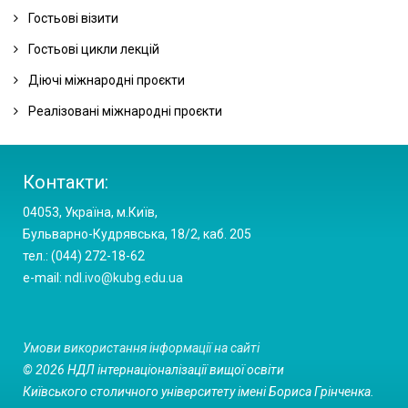
rekrutacja@afm.edu.pl
Science
http://www.wiinom.us.edu.pl/
swfis@ajd.czest.pl
aps@aps.edu.pl
http://www.fil.umk.pl/
Гостьові візити
Warszawie
Факультет педагогічний
Факультет математики та ІКТ
http://www.ajd.czest.pl/
waisp@afm.edu.pl
Інститут освітології
Факультет фізики, астрономії та інформаційних систем
Факультет математики, фізики і хімії:
http://www.awf.edu.pl/
pedagogika@wlodkowic.pl
Гостьові цикли лекцій
facmath@math.uni.lodz.pl
Інститут іноземних мов
dgoluch@aps.edu.pl
annas@fizyka.umk.pl
Спеціальність «Фізіотерапія»
Факультет суспільних наук
Faculty of Mathematics, Physics and
http://math.uni.lodz.pl
sjo@ajd.czest.pl
Інститут спеціальної освіти
http://www.fizyka.umk.pl/wfaiis/
Діючі міжнародні проєкти
pracasocjalna@wlodkowic.pl
Chemistry
http://w3.mfc.us.edu.pl/
http://www.ka.edu.pl
http://www.sjo.ajd.czest.pl/
isamulska@aps.edu.pl
Факультет людини
Факультет міжнародних та політичних досліджень
Факультет фізичного виховання
Реалізовані міжнародні проєкти
Akademia im. Jana Długosza w Częstochowie
Факультет біології й охорони навколишнього
Інститут людини та освітології
a_taica@umk.pl
rekrutacja@afm.edu.pl
interul@uni.lodz.pl
wf@wlodkowic.pl
http://www.ajd.czest.pl/7,AJD
середовища:
zskalecka@aps.edu.pl
http://www.hum.umk.pl/
http://www.wsmip.uni.lodz.pl/wydzial?locale=en
Факультет управління
waisp@afm.edu.pl
Відповідальна особа – декан Факультету
Інститут мистецтв
Факультет математики та інформатики
Faculty of Biology and Environmental
zarzadzanie@wlodkowic.pl
Контакти:
журналістики.
mwroblewska@aps.edu.pl
Спеціальність «Англійська філологія»
wmii@mat.umk.pl
Protection
http://www.wbios.us.edu.pl/
Szkoła Wyższa im. Pawła Włodkowica w Płocku
Інститут філософії та соціології
http://www.mat.umk.pl/
04053, Україна, м.Київ,
http://www.ka.edu.pl
http://www.wlodkowic.pl/
Факультет теології:
eburska@aps.edu.pl
Факультет економіки та управління
Бульварно-Кудрявська, 18/2, каб. 205
rekrutacja@afm.edu.pl
Інститут соціальної роботи
krystyna@umk.pl
Faculty of Theology
http://www.wtl.us.edu.pl/news.php
тел.: (044) 272-18-62
eburska@aps.edu.pl
http://econ.umk.pl/home
e-mail:
ndl.ivo@kubg.edu.ua
waisp@afm.edu.pl
Факультет радіо і телебачення ім. К. Кеслевського:
Інститут практичної психології
Факультет історичний
mgawron@aps.edu.pl
Faculty of Radio and Television
http://www.writv.us.edu.pl/
rakoczy@umk.pl
http://www.wnh.umk.pl/
Умови використання інформації на сайті
Факультет педагогіки і психології:
Факультет географічний
© 2026 НДЛ інтернаціоналізації вищої освіти
Faculty of Pedagogy and
dwnozi@umk.pl
Київського столичного університету імені Бориса Грінченка.
Psychology
http://www.wpia.us.edu.pl/
http://geo.umk.pl/